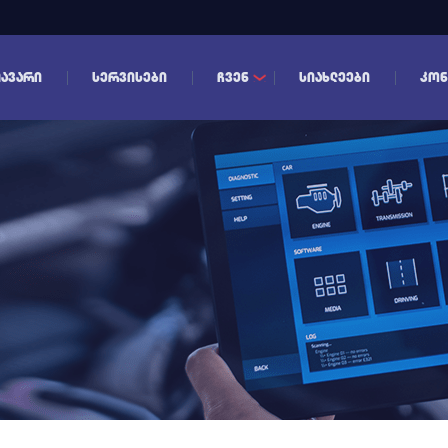
ᲐᲕᲐᲠᲘ
ᲡᲔᲠᲕᲘᲡᲔᲑᲘ
ᲩᲕᲔᲜ
ᲡᲘᲐᲮᲚᲔᲔᲑᲘ
ᲙᲝᲜ